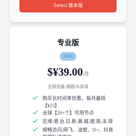
Select 基本版
专业版
PRO
$¥39.00
/月
无限流量-顺跑2K高清
购买长时间享优惠，每月最低
【¥23】
全球【20+个】可用节点
区域:港.台.日.新.美.越.德.英.法.荷
顺畅访问:网飞、油管、D+、抖音